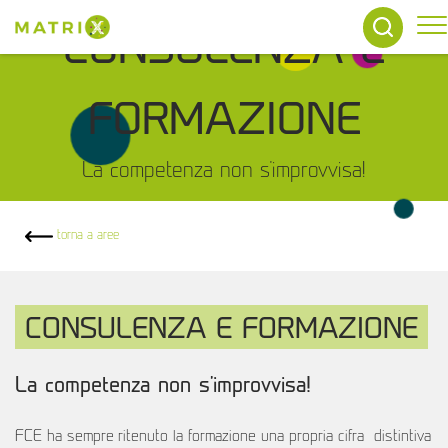
To
CONSULENZA E
FORMAZIONE
La competenza non s'improvvisa!
torna a aree
CONSULENZA E FORMAZIONE
La competenza non s'improvvisa!
FCE ha sempre ritenuto la formazione una propria cifra distintiva