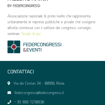
BY FEDERCONGRESSI
Associazione nazionale di primo livello che rappresenta
unitariamente le imprese pubbliche e private che svolgono
attività connesse con il settore dei congressi, convegni,
seminari.
Scopri di più
CONTATTACI
Via dei Cestari 34 – 00186 Roma
federcongressi@federcongressi.it
+ 39 388 7270838