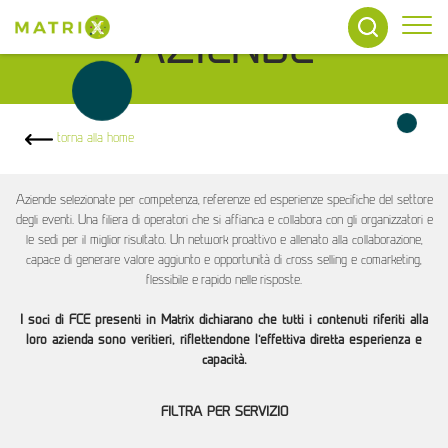
Tog
AZIENDE
torna alla home
Aziende selezionate per competenza, referenze ed esperienze specifiche del settore
degli eventi. Una filiera di operatori che si affianca e collabora con gli organizzatori e
le sedi per il miglior risultato. Un network proattivo e allenato alla collaborazione,
capace di generare valore aggiunto e opportunità di cross selling e comarketing,
flessibile e rapido nelle risposte.
I soci di FCE presenti in Matrix dichiarano che tutti i contenuti riferiti alla
loro azienda sono veritieri, riflettendone l’effettiva diretta esperienza e
capacità.
FILTRA PER SERVIZIO