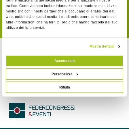
fornire funzionalità dei social media e per analizzare il nostro
traffico. Condividiamo inoltre informazioni sul modo in cui utilizza il
MATRIX
nostro sito con i nostri partner che si occupano di analisi dei dati
web, pubblicità e social media, i quali potrebbero combinarle con
altre informazioni che ha fornito loro o che hanno raccolto dal suo
GUARDA IL TUTORIAL
utilizzo dei loro servizi.
Mostra dettagli
PROGETTO MATRIX
BY FEDERCONGRESSI
Accetta tutti
Associazione nazionale di primo livello che rappresenta
Personalizza
unitariamente le imprese pubbliche e private che svolgono
attività connesse con il settore dei congressi, convegni,
Rifiuta
seminari.
Scopri di più