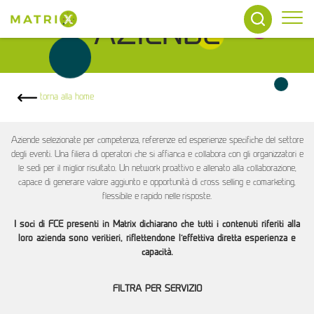
Tog
AZIENDE
torna alla home
Aziende selezionate per competenza, referenze ed esperienze specifiche del settore
degli eventi. Una filiera di operatori che si affianca e collabora con gli organizzatori e
le sedi per il miglior risultato. Un network proattivo e allenato alla collaborazione,
capace di generare valore aggiunto e opportunità di cross selling e comarketing,
flessibile e rapido nelle risposte.
I soci di FCE presenti in Matrix dichiarano che tutti i contenuti riferiti alla
loro azienda sono veritieri, riflettendone l’effettiva diretta esperienza e
capacità.
FILTRA PER SERVIZIO