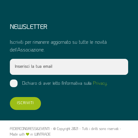
NEWSLETTER
Iscriviti per rimanere aggiornato su tutte le novità
dell'Associazione.
Dichiaro di aver letto l'Informativa sulla
Privacy
.
ISCRIVITI
FEDERCONGRESSI&EVENTI - © Copyright 2021 - Tutti i diritti sono riservati -
Made with
in WINTRADE