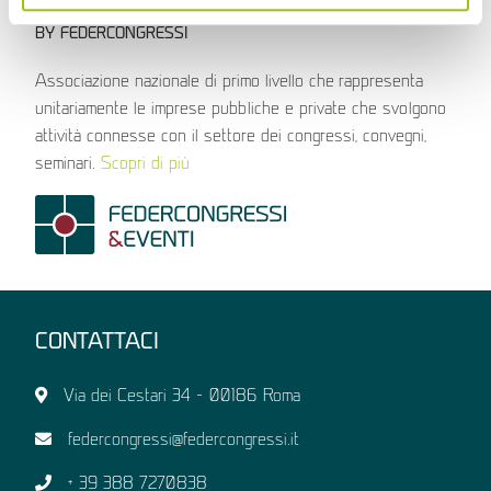
PROGETTO MATRIX
BY FEDERCONGRESSI
Associazione nazionale di primo livello che rappresenta
unitariamente le imprese pubbliche e private che svolgono
attività connesse con il settore dei congressi, convegni,
seminari.
Scopri di più
CONTATTACI
Via dei Cestari 34 – 00186 Roma
federcongressi@federcongressi.it
+ 39 388 7270838